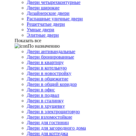
Двери четырехконтурные
Двери широкие
Дизайнерские двери
Распашные уличные двери
Решетчатые двери
Умные двери
Элитные двери
Показать все
По назначению
Двери антивандальные
Двери бронированные
Двери в квартиру
Двери в котельную
Двери в новостройку
Двери в общежитие
Двери в общий коридор
Двери в офис
Двери в подвал
Двери в сталинку
Двери в хрущевку
Двери в электрощитовую
Двери взломостойкие
Двери для гостиниц
Двери для загородного дома
Двери для коттеджа