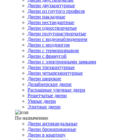
Двери двухконтурные
Двери из гнутого профиля
Двери накладные
Двери нестандартные
Двери одностворчатые
Двери полуторастворчатые
Двери с видеонаблюдением
Двери с молдингом
Двери с терморазрывом
Двери с фрамугой
Двери с электронными замками
Двери трехконтурные
Двери четырехконтурные
Двери широкие
Дизайнерские двери
Распашные уличные двери
Решетчатые двери
Умные двери
Элитные двери
По назначению
Двери антивандальные
Двери бронированные
Двери в квартиру