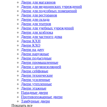
Двери для магазинов
Двери для медицинских учреждений
Двери для подсобных помещений
Двери для ресторанов
Двери для склада
Двери для театров
Двери для учебных учреждений
Двери для хозблока
Двери для частного дома
Двери КХН
Двери КХО
Двери на дачу
Двери наружные
Двери подъездные
Двери промышленные
Двери с шумоизоляцией
Двери сейфовые
Двери технические
Двери усиленные
Двери утепленные
Двери этажные
Парадные двери
Противопожарные двери
Тамбурные двери
Показать все