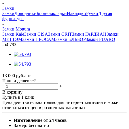
-
Замки
Замки
Доводчики
Броненакладки
Накладки
Ручки
Другая
фурнитура
-
Замки Mottura
Замки Kale
Замки CISA
Замки CRIT
Замки ГАРДИАН
Замки
МЕТТЭМ
Замки ПРОСАМ
Замки ЭЛЬБОР
Замки FUARO
-
54.793
13 000
руб.
/шт
Нашли дешевле?
-
+
В корзину
Купить в 1 клик
Цена действительна только для интернет-магазина и может
отличаться от цен в розничных магазинах
Изготовление от 24 часов
Замер:
бесплатно