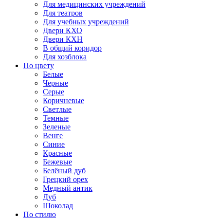
Для медицинских учреждений
Для театров
Для учебных учреждений
Двери КХО
Двери КХН
В общий коридор
Для хозблока
По цвету
Белые
Черные
Серые
Коричневые
Светлые
Темные
Зеленые
Венге
Синие
Красные
Бежевые
Белёный дуб
Грецкий орех
Медный антик
Дуб
Шоколад
По стилю