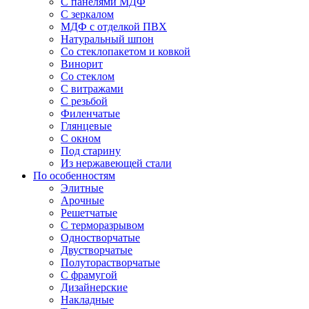
С панелями МДФ
С зеркалом
МДФ с отделкой ПВХ
Натуральный шпон
Со стеклопакетом и ковкой
Винорит
Со стеклом
С витражами
С резьбой
Филенчатые
Глянцевые
С окном
Под старину
Из нержавеющей стали
По особенностям
Элитные
Арочные
Решетчатые
С терморазрывом
Одностворчатые
Двустворчатые
Полуторастворчатые
С фрамугой
Дизайнерские
Накладные