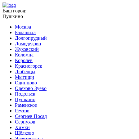
Ваш город:
Пушкино
Москва
Балашиха
Долгопрудный
Домодедово
Жуковский
Коломна
Королёв
Красногорск
Люберцы
Мытищи
Одинцово
Орехово-Зуево
Подольск
Пушкино
Раменское
Реутов
Сергиев Посад
Серпухов
Химки
Щёлково
Электросталь