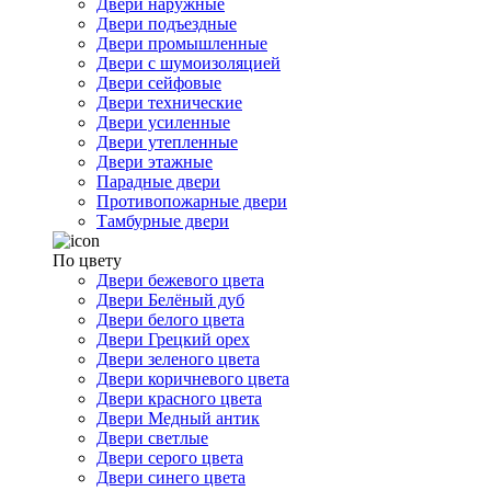
Двери наружные
Двери подъездные
Двери промышленные
Двери с шумоизоляцией
Двери сейфовые
Двери технические
Двери усиленные
Двери утепленные
Двери этажные
Парадные двери
Противопожарные двери
Тамбурные двери
По цвету
Двери бежевого цвета
Двери Белёный дуб
Двери белого цвета
Двери Грецкий орех
Двери зеленого цвета
Двери коричневого цвета
Двери красного цвета
Двери Медный антик
Двери светлые
Двери серого цвета
Двери синего цвета