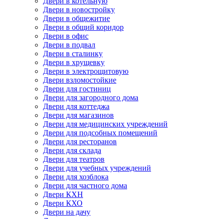
Двери в котельную
Двери в новостройку
Двери в общежитие
Двери в общий коридор
Двери в офис
Двери в подвал
Двери в сталинку
Двери в хрущевку
Двери в электрощитовую
Двери взломостойкие
Двери для гостиниц
Двери для загородного дома
Двери для коттеджа
Двери для магазинов
Двери для медицинских учреждений
Двери для подсобных помещений
Двери для ресторанов
Двери для склада
Двери для театров
Двери для учебных учреждений
Двери для хозблока
Двери для частного дома
Двери КХН
Двери КХО
Двери на дачу