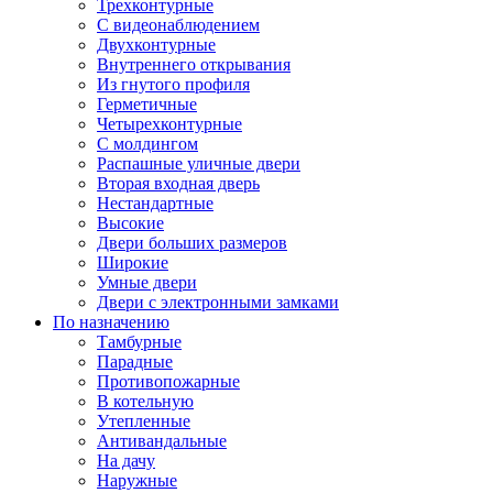
Трехконтурные
С видеонаблюдением
Двухконтурные
Внутреннего открывания
Из гнутого профиля
Герметичные
Четырехконтурные
С молдингом
Распашные уличные двери
Вторая входная дверь
Нестандартные
Высокие
Двери больших размеров
Широкие
Умные двери
Двери с электронными замками
По назначению
Тамбурные
Парадные
Противопожарные
В котельную
Утепленные
Антивандальные
На дачу
Наружные