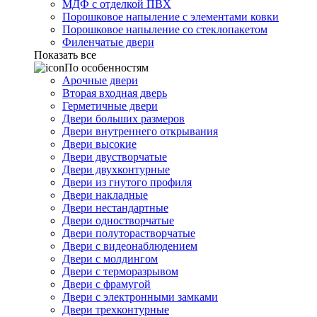
МДФ с отделкой ПВХ
Порошковое напыление с элементами ковки
Порошковое напыление со стеклопакетом
Филенчатые двери
Показать все
По особенностям
Арочные двери
Вторая входная дверь
Герметичные двери
Двери больших размеров
Двери внутреннего открывания
Двери высокие
Двери двустворчатые
Двери двухконтурные
Двери из гнутого профиля
Двери накладные
Двери нестандартные
Двери одностворчатые
Двери полуторастворчатые
Двери с видеонаблюдением
Двери с молдингом
Двери с терморазрывом
Двери с фрамугой
Двери с электронными замками
Двери трехконтурные