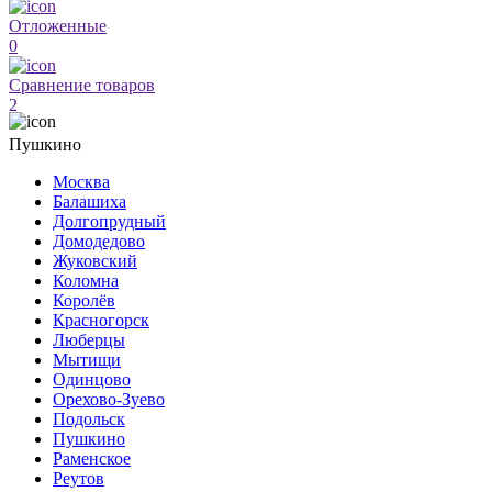
Отложенные
0
Сравнение товаров
2
Пушкино
Москва
Балашиха
Долгопрудный
Домодедово
Жуковский
Коломна
Королёв
Красногорск
Люберцы
Мытищи
Одинцово
Орехово-Зуево
Подольск
Пушкино
Раменское
Реутов