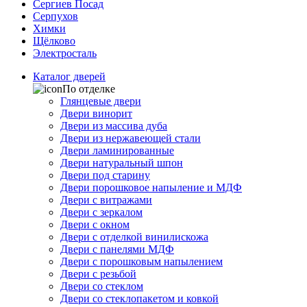
Сергиев Посад
Серпухов
Химки
Щёлково
Электросталь
Каталог дверей
По отделке
Глянцевые двери
Двери винорит
Двери из массива дуба
Двери из нержавеющей стали
Двери ламинированные
Двери натуральный шпон
Двери под старину
Двери порошковое напыление и МДФ
Двери с витражами
Двери с зеркалом
Двери с окном
Двери с отделкой винилискожа
Двери с панелями МДФ
Двери с порошковым напылением
Двери с резьбой
Двери со стеклом
Двери со стеклопакетом и ковкой