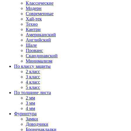
Классические
Модерн
Современные
Хай-тек
Техно
Кантри
Американский
Английский
Шале
Прованс
Скандинавский
Минимализм
По классу защиты
2 класс
3 класс
4 класс
5 класс
По толщине листа
2 мм
3 мм
4 мм
Фурнитура
Замки
Доводчики
Броненакладки