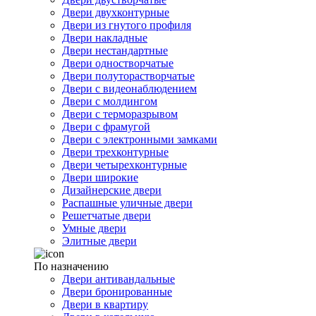
Двери двухконтурные
Двери из гнутого профиля
Двери накладные
Двери нестандартные
Двери одностворчатые
Двери полуторастворчатые
Двери с видеонаблюдением
Двери с молдингом
Двери с терморазрывом
Двери с фрамугой
Двери с электронными замками
Двери трехконтурные
Двери четырехконтурные
Двери широкие
Дизайнерские двери
Распашные уличные двери
Решетчатые двери
Умные двери
Элитные двери
По назначению
Двери антивандальные
Двери бронированные
Двери в квартиру