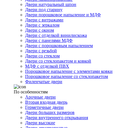
Двери натуральный шпон
Двери под старину
Двери порошковое напыление и МДФ
Двери с витражами
Двери с зеркалом
Двери с окном
Двери с отделкой винилискожа
Двери с панелями МДФ
Двери с порошковым напылением
Двери с резьбой
Двери со стеклом
Двери со стеклопакетом и ковкой
МДФ с отделкой ПВХ
Порошковое напыление с элементами ковки
Порошковое напыление со стеклопакетом
Филенчатые двери
По особенностям
Арочные двери
Вторая входная дверь
Герметичные двери
Двери больших размеров
Двери внутреннего открывания
Двери высокие
Двери двустворчатые