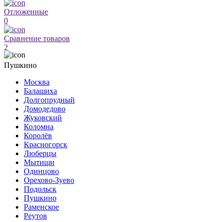
Отложенные
0
Сравнение товаров
2
Пушкино
Москва
Балашиха
Долгопрудный
Домодедово
Жуковский
Коломна
Королёв
Красногорск
Люберцы
Мытищи
Одинцово
Орехово-Зуево
Подольск
Пушкино
Раменское
Реутов