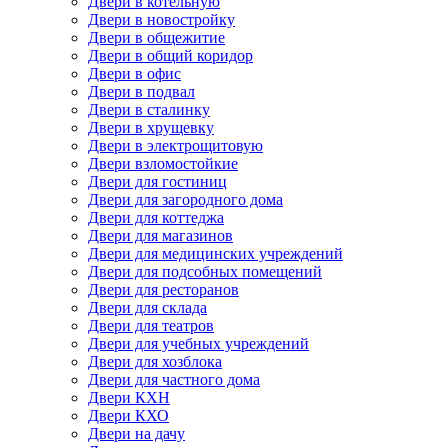
Двери в котельную
Двери в новостройку
Двери в общежитие
Двери в общий коридор
Двери в офис
Двери в подвал
Двери в сталинку
Двери в хрущевку
Двери в электрощитовую
Двери взломостойкие
Двери для гостиниц
Двери для загородного дома
Двери для коттеджа
Двери для магазинов
Двери для медицинских учреждений
Двери для подсобных помещений
Двери для ресторанов
Двери для склада
Двери для театров
Двери для учебных учреждений
Двери для хозблока
Двери для частного дома
Двери КХН
Двери КХО
Двери на дачу