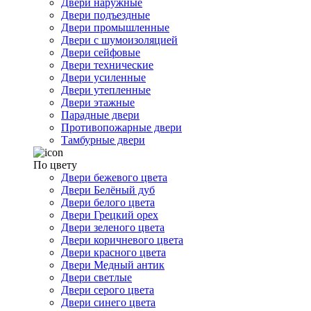
Двери наружные
Двери подъездные
Двери промышленные
Двери с шумоизоляцией
Двери сейфовые
Двери технические
Двери усиленные
Двери утепленные
Двери этажные
Парадные двери
Противопожарные двери
Тамбурные двери
По цвету
Двери бежевого цвета
Двери Белёный дуб
Двери белого цвета
Двери Грецкий орех
Двери зеленого цвета
Двери коричневого цвета
Двери красного цвета
Двери Медный антик
Двери светлые
Двери серого цвета
Двери синего цвета