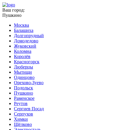
Ваш город:
Пушкино
Москва
Балашиха
Долгопрудный
Домодедово
Жуковский
Коломна
Королёв
Красногорск
Люберцы
Мытищи
Одинцово
Орехово-Зуево
Подольск
Пушкино
Раменское
Реутов
Сергиев Посад
Серпухов
Химки
Щёлково
Электросталь