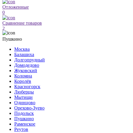
Отложенные
0
Сравнение товаров
2
Пушкино
Москва
Балашиха
Долгопрудный
Домодедово
Жуковский
Коломна
Королёв
Красногорск
Люберцы
Мытищи
Одинцово
Орехово-Зуево
Подольск
Пушкино
Раменское
Реутов