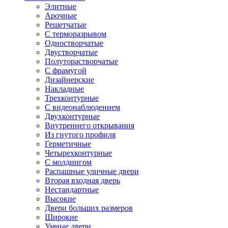
Элитные
Арочные
Решетчатые
С терморазрывом
Одностворчатые
Двустворчатые
Полуторастворчатые
С фрамугой
Дизайнерские
Накладные
Трехконтурные
С видеонаблюдением
Двухконтурные
Внутреннего открывания
Из гнутого профиля
Герметичные
Четырехконтурные
С молдингом
Распашные уличные двери
Вторая входная дверь
Нестандартные
Высокие
Двери больших размеров
Широкие
Умные двери