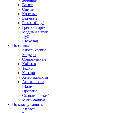
Зеленые
Венге
Синие
Красные
Бежевые
Белёный дуб
Грецкий орех
Медный антик
Дуб
Шоколад
По стилю
Классические
Модерн
Современные
Хай-тек
Техно
Кантри
Американский
Английский
Шале
Прованс
Скандинавский
Минимализм
По классу защиты
2 класс