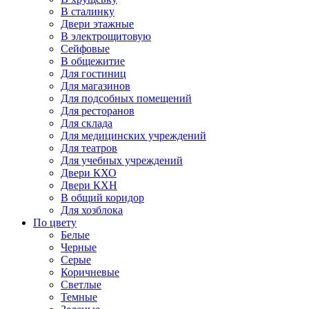
В сталинку
Двери этажные
В электрощитовую
Сейфовые
В общежитие
Для гостиниц
Для магазинов
Для подсобных помещений
Для ресторанов
Для склада
Для медицинских учреждений
Для театров
Для учебных учреждений
Двери КХО
Двери КХН
В общий коридор
Для хозблока
По цвету
Белые
Черные
Серые
Коричневые
Светлые
Темные