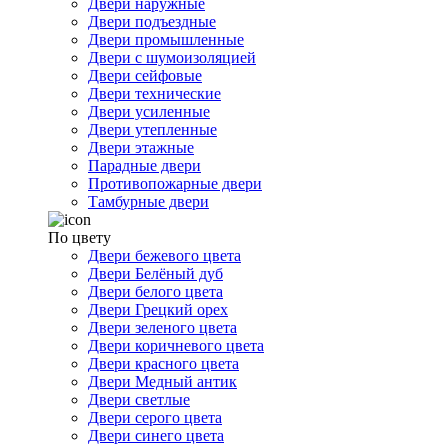
Двери наружные
Двери подъездные
Двери промышленные
Двери с шумоизоляцией
Двери сейфовые
Двери технические
Двери усиленные
Двери утепленные
Двери этажные
Парадные двери
Противопожарные двери
Тамбурные двери
По цвету
Двери бежевого цвета
Двери Белёный дуб
Двери белого цвета
Двери Грецкий орех
Двери зеленого цвета
Двери коричневого цвета
Двери красного цвета
Двери Медный антик
Двери светлые
Двери серого цвета
Двери синего цвета