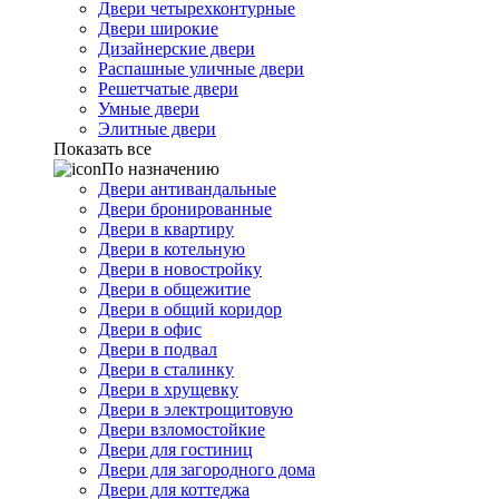
Двери четырехконтурные
Двери широкие
Дизайнерские двери
Распашные уличные двери
Решетчатые двери
Умные двери
Элитные двери
Показать все
По назначению
Двери антивандальные
Двери бронированные
Двери в квартиру
Двери в котельную
Двери в новостройку
Двери в общежитие
Двери в общий коридор
Двери в офис
Двери в подвал
Двери в сталинку
Двери в хрущевку
Двери в электрощитовую
Двери взломостойкие
Двери для гостиниц
Двери для загородного дома
Двери для коттеджа