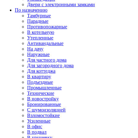
Двери с электронными замками
По назначению
Тамбурные
Парадные
Противопожарные
В котельную
Утепленные
Антивандальные
На дачу
Наружные
Для частного дома
Для загородного дома
Для коттеджа
В квартиру
Подъездные
Промышленные
Технические
В новостройку
Бронированные
С шумоизоляцией
Взломостойкие
Усиленные
В офис
В подвал
В хрущевку