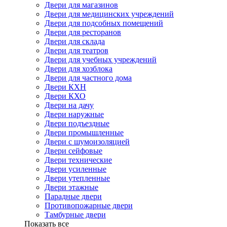
Двери для магазинов
Двери для медицинских учреждений
Двери для подсобных помещений
Двери для ресторанов
Двери для склада
Двери для театров
Двери для учебных учреждений
Двери для хозблока
Двери для частного дома
Двери КХН
Двери КХО
Двери на дачу
Двери наружные
Двери подъездные
Двери промышленные
Двери с шумоизоляцией
Двери сейфовые
Двери технические
Двери усиленные
Двери утепленные
Двери этажные
Парадные двери
Противопожарные двери
Тамбурные двери
Показать все