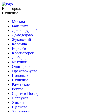
Ваш город:
Пушкино
Москва
Балашиха
Долгопрудный
Домодедово
Жуковский
Коломна
Королёв
Красногорск
Люберцы
Мытищи
Одинцово
Орехово-Зуево
Подольск
Пушкино
Раменское
Реутов
Сергиев Посад
Серпухов
Химки
Щёлково
Электросталь