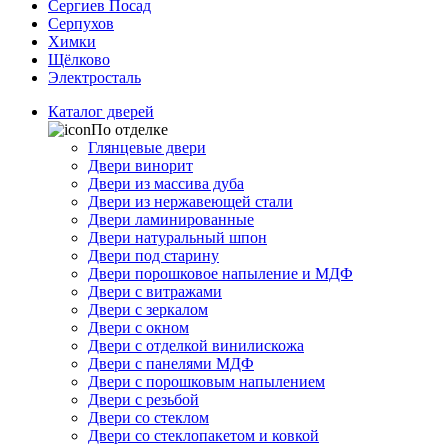
Сергиев Посад
Серпухов
Химки
Щёлково
Электросталь
Каталог дверей
По отделке
Глянцевые двери
Двери винорит
Двери из массива дуба
Двери из нержавеющей стали
Двери ламинированные
Двери натуральный шпон
Двери под старину
Двери порошковое напыление и МДФ
Двери с витражами
Двери с зеркалом
Двери с окном
Двери с отделкой винилискожа
Двери с панелями МДФ
Двери с порошковым напылением
Двери с резьбой
Двери со стеклом
Двери со стеклопакетом и ковкой