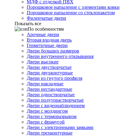
МДФ с отделкой ПВХ
Порошковое напыление с элементами ковки
Порошковое напыление со стеклопакетом
Филенчатые двери
Показать все
По особенностям
Арочные двери
Вторая входная дверь
Герметичные двери
Двери больших размеров
Двери внутреннего открывания
Двери высокие
Двери двустворчатые
Двери двухконтурные
Двери из гнутого профиля
Двери накладные
Двери нестандартные
Двери одностворчатые
Двери полуторастворчатые
Двери с видеонаблюдением
Двери с молдингом
Двери с терморазрывом
Двери с фрамугой
Двери с электронными замками
Двери трехконтурные