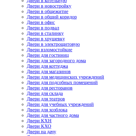
Двери в котельную
Двери в новостройку
Двери в общежитие
Двери в общий коридор
Двери в офис
Двери в подвал
Двери в сталинку
Двери в хрущевку
Двери в электрощитовую
Двери взломостойкие
Двери для гостиниц
Двери для загородного дома
Двери для коттеджа
Двери для магазинов
Двери для медицинских учреждений
Двери для подсобных помещений
Двери для ресторанов
Двери для склада
Двери для театров
Двери для учебных учреждений
Двери для хозблока
Двери для частного дома
Двери КХН
Двери КХО
Двери на дачу