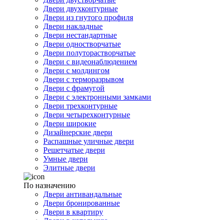
Двери двухконтурные
Двери из гнутого профиля
Двери накладные
Двери нестандартные
Двери одностворчатые
Двери полуторастворчатые
Двери с видеонаблюдением
Двери с молдингом
Двери с терморазрывом
Двери с фрамугой
Двери с электронными замками
Двери трехконтурные
Двери четырехконтурные
Двери широкие
Дизайнерские двери
Распашные уличные двери
Решетчатые двери
Умные двери
Элитные двери
По назначению
Двери антивандальные
Двери бронированные
Двери в квартиру