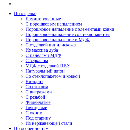
По отделке
Ламинированные
С порошковым напылением
Порошковое напыление с элементами ковки
Порошковое напыление со стеклопакетом
Порошковое напыление и МДФ
С отделкой винилискожа
Из массива дуба
С панелями МДФ
С зеркалом
МДФ с отделкой ПВХ
Натуральный шпон
Со стеклопакетом и ковкой
Винорит
Со стеклом
С витражами
С резьбой
Филенчатые
Глянцевые
С окном
Под старину
Из нержавеющей стали
По особенностям