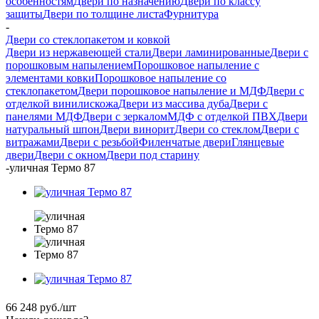
особенностям
Двери по назначению
Двери по классу
защиты
Двери по толщине листа
Фурнитура
-
Двери со стеклопакетом и ковкой
Двери из нержавеющей стали
Двери ламинированные
Двери с
порошковым напылением
Порошковое напыление с
элементами ковки
Порошковое напыление со
стеклопакетом
Двери порошковое напыление и МДФ
Двери с
отделкой винилискожа
Двери из массива дуба
Двери с
панелями МДФ
Двери с зеркалом
МДФ с отделкой ПВХ
Двери
натуральный шпон
Двери винорит
Двери со стеклом
Двери с
витражами
Двери с резьбой
Филенчатые двери
Глянцевые
двери
Двери с окном
Двери под старину
-
уличная Термо 87
66 248
руб.
/шт