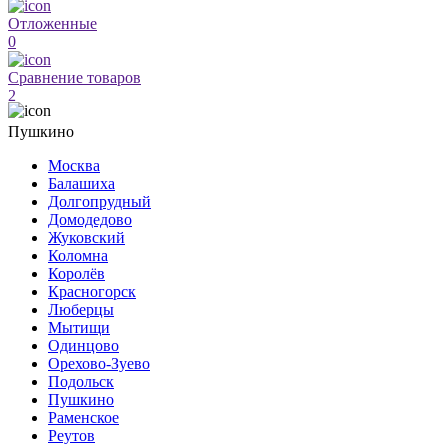
Отложенные
0
Сравнение товаров
2
Пушкино
Москва
Балашиха
Долгопрудный
Домодедово
Жуковский
Коломна
Королёв
Красногорск
Люберцы
Мытищи
Одинцово
Орехово-Зуево
Подольск
Пушкино
Раменское
Реутов