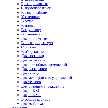
Бронированные
С шумоизоляцией
Взломостойкие
Усиленные
В офис
В подвал
В хрущевку
В сталинку
Двери этажные
В электрощитовую
Сейфовые
В общежитие
Для гостиниц
Для магазинов
Для подсобных помещений
Для ресторанов
Для склада
Для медицинских учреждений
Для театров
Для учебных учреждений
Двери КХО
Двери КХН
В общий коридор
Для хозблока
По цвету