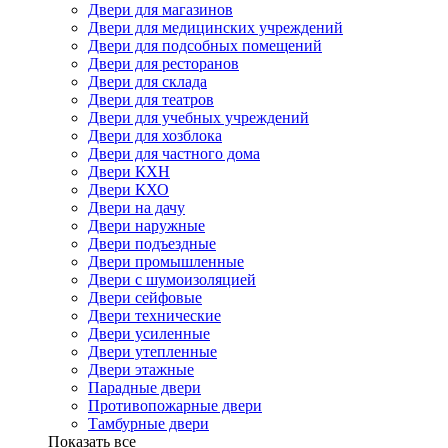
Двери для магазинов
Двери для медицинских учреждений
Двери для подсобных помещений
Двери для ресторанов
Двери для склада
Двери для театров
Двери для учебных учреждений
Двери для хозблока
Двери для частного дома
Двери КХН
Двери КХО
Двери на дачу
Двери наружные
Двери подъездные
Двери промышленные
Двери с шумоизоляцией
Двери сейфовые
Двери технические
Двери усиленные
Двери утепленные
Двери этажные
Парадные двери
Противопожарные двери
Тамбурные двери
Показать все