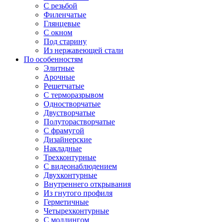
С резьбой
Филенчатые
Глянцевые
С окном
Под старину
Из нержавеющей стали
По особенностям
Элитные
Арочные
Решетчатые
С терморазрывом
Одностворчатые
Двустворчатые
Полуторастворчатые
С фрамугой
Дизайнерские
Накладные
Трехконтурные
С видеонаблюдением
Двухконтурные
Внутреннего открывания
Из гнутого профиля
Герметичные
Четырехконтурные
С молдингом