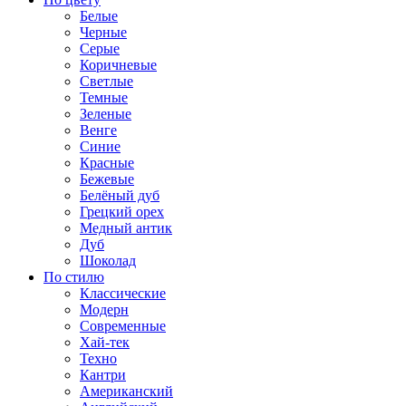
Белые
Черные
Серые
Коричневые
Светлые
Темные
Зеленые
Венге
Синие
Красные
Бежевые
Белёный дуб
Грецкий орех
Медный антик
Дуб
Шоколад
По стилю
Классические
Модерн
Современные
Хай-тек
Техно
Кантри
Американский