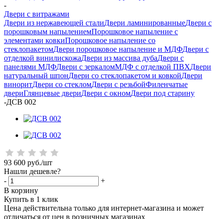
-
Двери с витражами
Двери из нержавеющей стали
Двери ламинированные
Двери с
порошковым напылением
Порошковое напыление с
элементами ковки
Порошковое напыление со
стеклопакетом
Двери порошковое напыление и МДФ
Двери с
отделкой винилискожа
Двери из массива дуба
Двери с
панелями МДФ
Двери с зеркалом
МДФ с отделкой ПВХ
Двери
натуральный шпон
Двери со стеклопакетом и ковкой
Двери
винорит
Двери со стеклом
Двери с резьбой
Филенчатые
двери
Глянцевые двери
Двери с окном
Двери под старину
-
ДСВ 002
93 600
руб.
/шт
Нашли дешевле?
-
+
В корзину
Купить в 1 клик
Цена действительна только для интернет-магазина и может
отличаться от цен в розничных магазинах