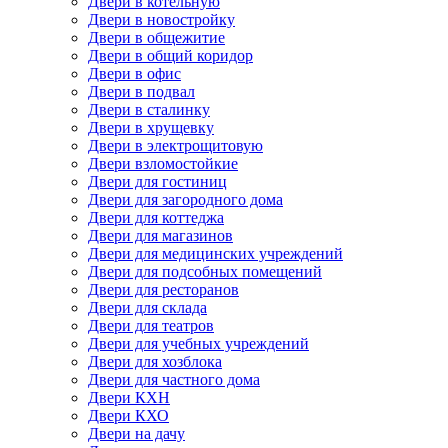
Двери в котельную
Двери в новостройку
Двери в общежитие
Двери в общий коридор
Двери в офис
Двери в подвал
Двери в сталинку
Двери в хрущевку
Двери в электрощитовую
Двери взломостойкие
Двери для гостиниц
Двери для загородного дома
Двери для коттеджа
Двери для магазинов
Двери для медицинских учреждений
Двери для подсобных помещений
Двери для ресторанов
Двери для склада
Двери для театров
Двери для учебных учреждений
Двери для хозблока
Двери для частного дома
Двери КХН
Двери КХО
Двери на дачу