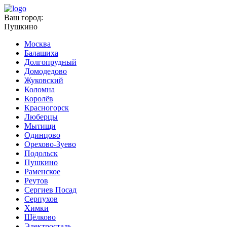
Ваш город:
Пушкино
Москва
Балашиха
Долгопрудный
Домодедово
Жуковский
Коломна
Королёв
Красногорск
Люберцы
Мытищи
Одинцово
Орехово-Зуево
Подольск
Пушкино
Раменское
Реутов
Сергиев Посад
Серпухов
Химки
Щёлково
Электросталь