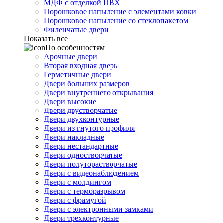
МДФ с отделкой ПВХ
Порошковое напыление с элементами ковки
Порошковое напыление со стеклопакетом
Филенчатые двери
Показать все
По особенностям
Арочные двери
Вторая входная дверь
Герметичные двери
Двери больших размеров
Двери внутреннего открывания
Двери высокие
Двери двустворчатые
Двери двухконтурные
Двери из гнутого профиля
Двери накладные
Двери нестандартные
Двери одностворчатые
Двери полуторастворчатые
Двери с видеонаблюдением
Двери с молдингом
Двери с терморазрывом
Двери с фрамугой
Двери с электронными замками
Двери трехконтурные