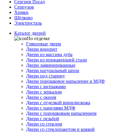
Сергиев Посад
Серпухов
Химки
Щёлково
Электросталь
Каталог дверей
По отделке
Глянцевые двери
Двери винорит
Двери из массива дуба
Двери из нержавеющей стали
Двери ламинированные
Двери натуральный шпон
Двери под старину
Двери порошковое напыление и МДФ
Двери с витражами
Двери с зеркалом
Двери с окном
Двери с отделкой винилискожа
Двери с панелями МДФ
Двери с порошковым напылением
Двери с резьбой
Двери со стеклом
Двери со стеклопакетом и ковкой