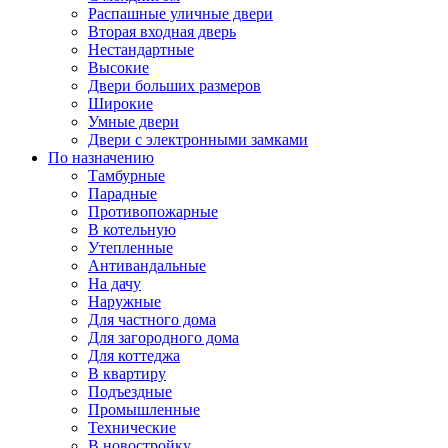
Распашные уличные двери
Вторая входная дверь
Нестандартные
Высокие
Двери больших размеров
Широкие
Умные двери
Двери с электронными замками
По назначению
Тамбурные
Парадные
Противопожарные
В котельную
Утепленные
Антивандальные
На дачу
Наружные
Для частного дома
Для загородного дома
Для коттеджа
В квартиру
Подъездные
Промышленные
Технические
В новостройку