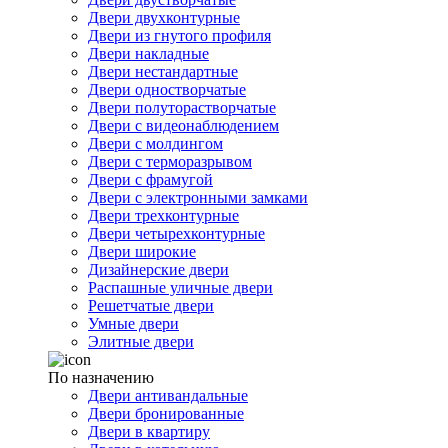
Двери двухконтурные
Двери из гнутого профиля
Двери накладные
Двери нестандартные
Двери одностворчатые
Двери полуторастворчатые
Двери с видеонаблюдением
Двери с молдингом
Двери с терморазрывом
Двери с фрамугой
Двери с электронными замками
Двери трехконтурные
Двери четырехконтурные
Двери широкие
Дизайнерские двери
Распашные уличные двери
Решетчатые двери
Умные двери
Элитные двери
По назначению
Двери антивандальные
Двери бронированные
Двери в квартиру