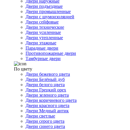
Двери наружные
Двери подъездные
Двери промышленные
Двери с шумоизоляцией
Двери сейфовые
Двери технические
Двери усиленные
Двери утепленные
Двери этажные
Парадные двери
Противопожарные двери
Тамбурные двери
По цвету
Двери бежевого цвета
Двери Белёный дуб
Двери белого цвета
Двери Грецкий орех
Двери зеленого цвета
Двери коричневого цвета
Двери красного цвета
Двери Медный антик
Двери светлые
Двери серого цвета
Двери синего цвета