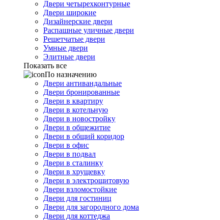
Двери четырехконтурные
Двери широкие
Дизайнерские двери
Распашные уличные двери
Решетчатые двери
Умные двери
Элитные двери
Показать все
По назначению
Двери антивандальные
Двери бронированные
Двери в квартиру
Двери в котельную
Двери в новостройку
Двери в общежитие
Двери в общий коридор
Двери в офис
Двери в подвал
Двери в сталинку
Двери в хрущевку
Двери в электрощитовую
Двери взломостойкие
Двери для гостиниц
Двери для загородного дома
Двери для коттеджа