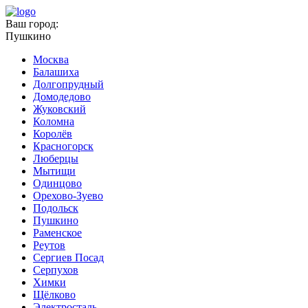
Ваш город:
Пушкино
Москва
Балашиха
Долгопрудный
Домодедово
Жуковский
Коломна
Королёв
Красногорск
Люберцы
Мытищи
Одинцово
Орехово-Зуево
Подольск
Пушкино
Раменское
Реутов
Сергиев Посад
Серпухов
Химки
Щёлково
Электросталь