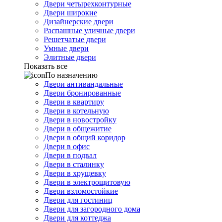
Двери четырехконтурные
Двери широкие
Дизайнерские двери
Распашные уличные двери
Решетчатые двери
Умные двери
Элитные двери
Показать все
По назначению
Двери антивандальные
Двери бронированные
Двери в квартиру
Двери в котельную
Двери в новостройку
Двери в общежитие
Двери в общий коридор
Двери в офис
Двери в подвал
Двери в сталинку
Двери в хрущевку
Двери в электрощитовую
Двери взломостойкие
Двери для гостиниц
Двери для загородного дома
Двери для коттеджа