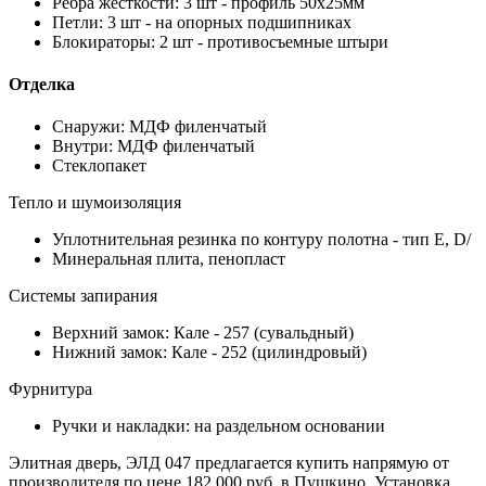
Ребра жесткости: 3 шт - профиль 50х25мм
Петли: 3 шт - на опорных подшипниках
Блокираторы: 2 шт - противосъемные штыри
Отделка
Снаружи: МДФ филенчатый
Внутри: МДФ филенчатый
Стеклопакет
Тепло и шумоизоляция
Уплотнительная резинка по контуру полотна - тип Е, D/
Минеральная плита, пенопласт
Системы запирания
Верхний замок: Кале - 257 (сувальдный)
Нижний замок: Кале - 252 (цилиндровый)
Фурнитура
Ручки и накладки: на раздельном основании
Элитная дверь, ЭЛД 047 предлагается купить напрямую от
производителя по цене 182 000 руб. в Пушкино. Установка