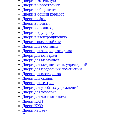
Двери в котельную
Двери в новостройку
Двери в общежитие
Двери в общий коридор
Двери в офис
Двери в подвал
Двери в сталинку
Двери в хрущевку
Двери в электрощитовую
Двери взломостойкие
Двери для гостиниц
Двери для загородного дома
Двери для коттеджа
Двери для магазинов
Двери для медицинских учреждений
Двери для подсобных помещений
Двери для ресторанов
Двери для склада
Двери для театров
Двери для учебных учреждений
Двери для хозблока
Двери для частного дома
Двери КХН
Двери КХО
Двери на дачу