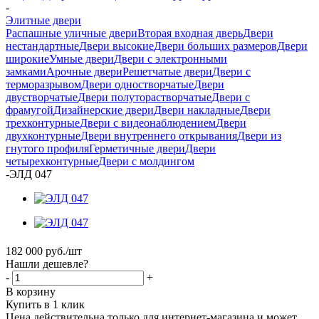
-
Элитные двери
Распашные уличные двери
Вторая входная дверь
Двери
нестандартные
Двери высокие
Двери больших размеров
Двери
широкие
Умные двери
Двери с электронными
замками
Арочные двери
Решетчатые двери
Двери с
терморазрывом
Двери одностворчатые
Двери
двустворчатые
Двери полуторастворчатые
Двери с
фрамугой
Дизайнерские двери
Двери накладные
Двери
трехконтурные
Двери с видеонаблюдением
Двери
двухконтурные
Двери внутреннего открывания
Двери из
гнутого профиля
Герметичные двери
Двери
четырехконтурные
Двери с молдингом
-
ЭЛД 047
182 000
руб.
/шт
Нашли дешевле?
-
+
В корзину
Купить в 1 клик
Цена действительна только для интернет-магазина и может