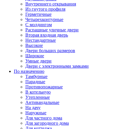
Внутреннего открывания
Из гнутого профиля
Герметичные
Четырехконтурные
С молдингом
Распашные уличные двери
Вторая входная дверь
Нестандартные
Высокие
Двери больших размеров
Широкие
Умные двери
Двери с электронными замками
По назначению
Тамбурные
Парадные
Противопожарные
В котельную
Утепленные
Антивандальные
На дачу
Наружные
Для частного дома
Для загородного дома
Для коттеджа