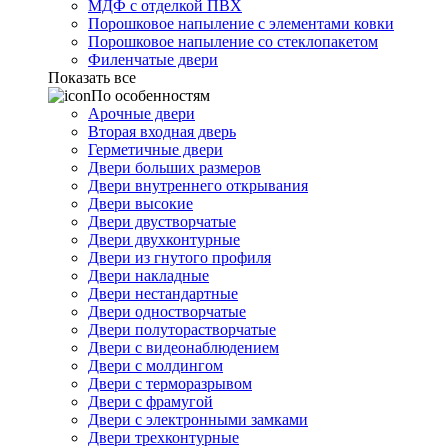
МДФ с отделкой ПВХ
Порошковое напыление с элементами ковки
Порошковое напыление со стеклопакетом
Филенчатые двери
Показать все
По особенностям
Арочные двери
Вторая входная дверь
Герметичные двери
Двери больших размеров
Двери внутреннего открывания
Двери высокие
Двери двустворчатые
Двери двухконтурные
Двери из гнутого профиля
Двери накладные
Двери нестандартные
Двери одностворчатые
Двери полуторастворчатые
Двери с видеонаблюдением
Двери с молдингом
Двери с терморазрывом
Двери с фрамугой
Двери с электронными замками
Двери трехконтурные