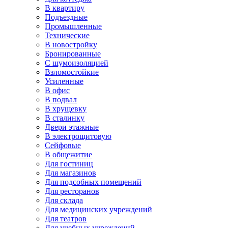
В квартиру
Подъездные
Промышленные
Технические
В новостройку
Бронированные
С шумоизоляцией
Взломостойкие
Усиленные
В офис
В подвал
В хрущевку
В сталинку
Двери этажные
В электрощитовую
Сейфовые
В общежитие
Для гостиниц
Для магазинов
Для подсобных помещений
Для ресторанов
Для склада
Для медицинских учреждений
Для театров
Для учебных учреждений