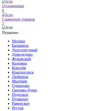
Отложенные
0
Сравнение товаров
2
Пушкино
Москва
Балашиха
Долгопрудный
Домодедово
Жуковский
Коломна
Королёв
Красногорск
Люберцы
Мытищи
Одинцово
Орехово-Зуево
Подольск
Пушкино
Раменское
Реутов