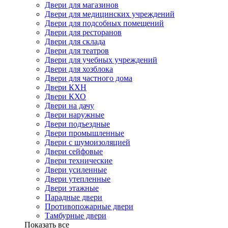
Двери для магазинов
Двери для медицинских учреждений
Двери для подсобных помещений
Двери для ресторанов
Двери для склада
Двери для театров
Двери для учебных учреждений
Двери для хозблока
Двери для частного дома
Двери КХН
Двери КХО
Двери на дачу
Двери наружные
Двери подъездные
Двери промышленные
Двери с шумоизоляцией
Двери сейфовые
Двери технические
Двери усиленные
Двери утепленные
Двери этажные
Парадные двери
Противопожарные двери
Тамбурные двери
Показать все