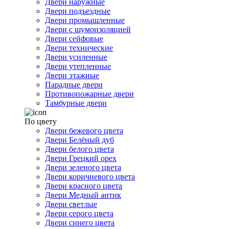
Двери наружные
Двери подъездные
Двери промышленные
Двери с шумоизоляцией
Двери сейфовые
Двери технические
Двери усиленные
Двери утепленные
Двери этажные
Парадные двери
Противопожарные двери
Тамбурные двери
По цвету
Двери бежевого цвета
Двери Белёный дуб
Двери белого цвета
Двери Грецкий орех
Двери зеленого цвета
Двери коричневого цвета
Двери красного цвета
Двери Медный антик
Двери светлые
Двери серого цвета
Двери синего цвета