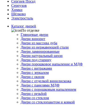
Сергиев Посад
Серпухов
Химки
Щёлково
Электросталь
Каталог дверей
По отделке
Глянцевые двери
Двери винорит
Двери из массива дуба
Двери из нержавеющей стали
Двери ламинированные
Двери натуральный шпон
Двери под старину
Двери порошковое напыление и МДФ
Двери с витражами
Двери с зеркалом
Двери с окном
Двери с отделкой винилискожа
Двери с панелями МДФ
Двери с порошковым напылением
Двери с резьбой
Двери со стеклом
Двери со стеклопакетом и ковкой