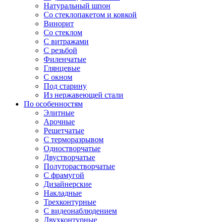
Натуральный шпон
Со стеклопакетом и ковкой
Винорит
Со стеклом
С витражами
С резьбой
Филенчатые
Глянцевые
С окном
Под старину
Из нержавеющей стали
По особенностям
Элитные
Арочные
Решетчатые
С терморазрывом
Одностворчатые
Двустворчатые
Полуторастворчатые
С фрамугой
Дизайнерские
Накладные
Трехконтурные
С видеонаблюдением
Двухконтурные