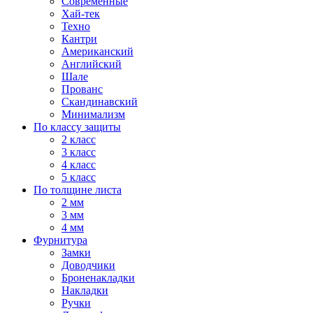
Современные
Хай-тек
Техно
Кантри
Американский
Английский
Шале
Прованс
Скандинавский
Минимализм
По классу защиты
2 класс
3 класс
4 класс
5 класс
По толщине листа
2 мм
3 мм
4 мм
Фурнитура
Замки
Доводчики
Броненакладки
Накладки
Ручки