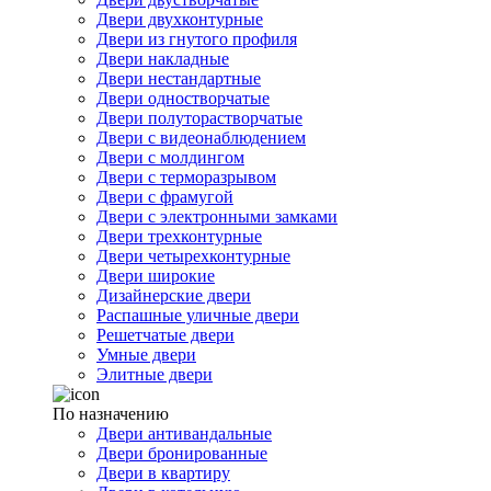
Двери двухконтурные
Двери из гнутого профиля
Двери накладные
Двери нестандартные
Двери одностворчатые
Двери полуторастворчатые
Двери с видеонаблюдением
Двери с молдингом
Двери с терморазрывом
Двери с фрамугой
Двери с электронными замками
Двери трехконтурные
Двери четырехконтурные
Двери широкие
Дизайнерские двери
Распашные уличные двери
Решетчатые двери
Умные двери
Элитные двери
По назначению
Двери антивандальные
Двери бронированные
Двери в квартиру