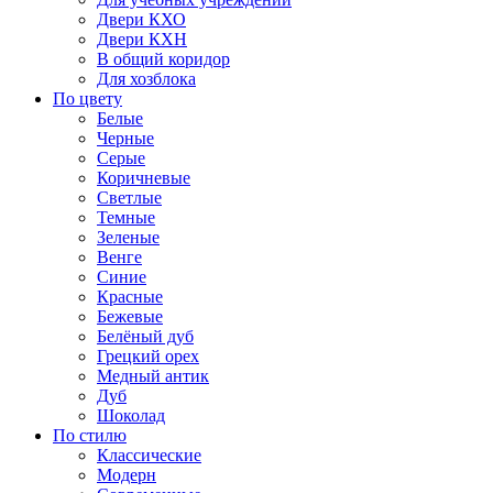
Двери КХО
Двери КХН
В общий коридор
Для хозблока
По цвету
Белые
Черные
Серые
Коричневые
Светлые
Темные
Зеленые
Венге
Синие
Красные
Бежевые
Белёный дуб
Грецкий орех
Медный антик
Дуб
Шоколад
По стилю
Классические
Модерн