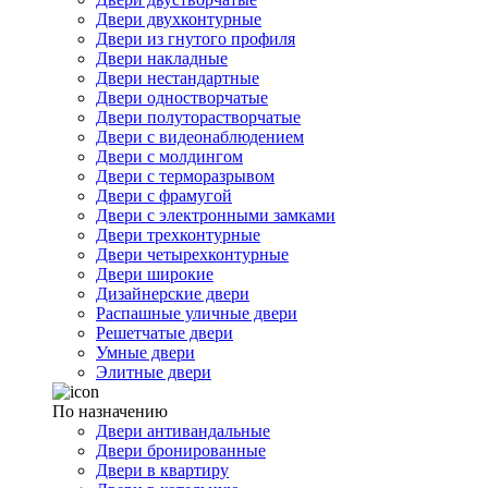
Двери двухконтурные
Двери из гнутого профиля
Двери накладные
Двери нестандартные
Двери одностворчатые
Двери полуторастворчатые
Двери с видеонаблюдением
Двери с молдингом
Двери с терморазрывом
Двери с фрамугой
Двери с электронными замками
Двери трехконтурные
Двери четырехконтурные
Двери широкие
Дизайнерские двери
Распашные уличные двери
Решетчатые двери
Умные двери
Элитные двери
По назначению
Двери антивандальные
Двери бронированные
Двери в квартиру