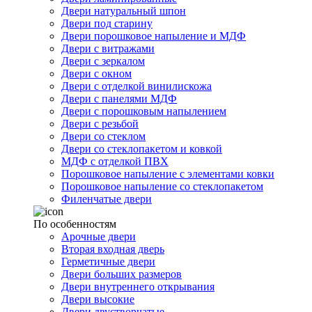
Двери натуральный шпон
Двери под старину
Двери порошковое напыление и МДФ
Двери с витражами
Двери с зеркалом
Двери с окном
Двери с отделкой винилискожа
Двери с панелями МДФ
Двери с порошковым напылением
Двери с резьбой
Двери со стеклом
Двери со стеклопакетом и ковкой
МДФ с отделкой ПВХ
Порошковое напыление с элементами ковки
Порошковое напыление со стеклопакетом
Филенчатые двери
По особенностям
Арочные двери
Вторая входная дверь
Герметичные двери
Двери больших размеров
Двери внутреннего открывания
Двери высокие
Двери двустворчатые