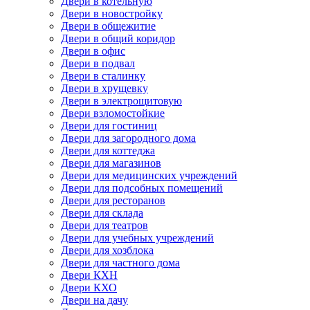
Двери в котельную
Двери в новостройку
Двери в общежитие
Двери в общий коридор
Двери в офис
Двери в подвал
Двери в сталинку
Двери в хрущевку
Двери в электрощитовую
Двери взломостойкие
Двери для гостиниц
Двери для загородного дома
Двери для коттеджа
Двери для магазинов
Двери для медицинских учреждений
Двери для подсобных помещений
Двери для ресторанов
Двери для склада
Двери для театров
Двери для учебных учреждений
Двери для хозблока
Двери для частного дома
Двери КХН
Двери КХО
Двери на дачу