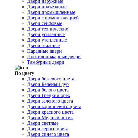
Двери наружные
Двери подъездные
Двери промышленные
Двери с шумоизоляцией
Двери сейфовые
Двери технические
Двери усиленные
Двери утепленные
Двери этажные
Парадные двери
Противопожарные двери
Тамбурные двери
По цвету
Двери бежевого цвета
Двери Белёный дуб
Двери белого цвета
Двери Грецкий орех
Двери зеленого цвета
Двери коричневого цвета
Двери красного цвета
Двери Медный антик
Двери светлые
Двери серого цвета
Двери синего цвета