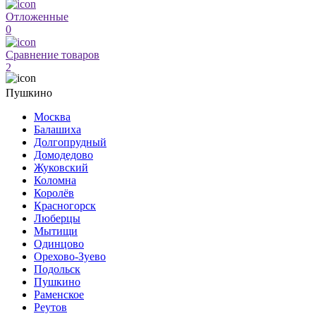
Отложенные
0
Сравнение товаров
2
Пушкино
Москва
Балашиха
Долгопрудный
Домодедово
Жуковский
Коломна
Королёв
Красногорск
Люберцы
Мытищи
Одинцово
Орехово-Зуево
Подольск
Пушкино
Раменское
Реутов