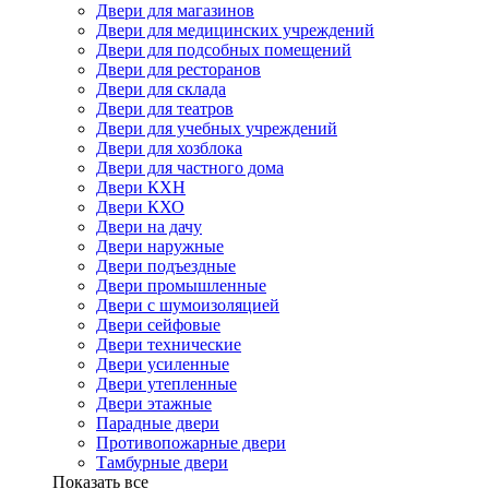
Двери для магазинов
Двери для медицинских учреждений
Двери для подсобных помещений
Двери для ресторанов
Двери для склада
Двери для театров
Двери для учебных учреждений
Двери для хозблока
Двери для частного дома
Двери КХН
Двери КХО
Двери на дачу
Двери наружные
Двери подъездные
Двери промышленные
Двери с шумоизоляцией
Двери сейфовые
Двери технические
Двери усиленные
Двери утепленные
Двери этажные
Парадные двери
Противопожарные двери
Тамбурные двери
Показать все