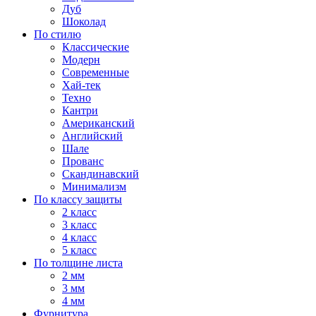
Дуб
Шоколад
По стилю
Классические
Модерн
Современные
Хай-тек
Техно
Кантри
Американский
Английский
Шале
Прованс
Скандинавский
Минимализм
По классу защиты
2 класс
3 класс
4 класс
5 класс
По толщине листа
2 мм
3 мм
4 мм
Фурнитура