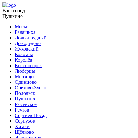
Ваш город:
Пушкино
Москва
Балашиха
Долгопрудный
Домодедово
Жуковский
Коломна
Королёв
Красногорск
Люберцы
Мытищи
Одинцово
Орехово-Зуево
Подольск
Пушкино
Раменское
Реутов
Сергиев Посад
Серпухов
Химки
Щёлково
Электросталь