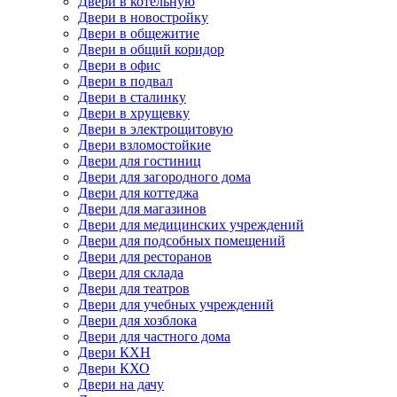
Двери в котельную
Двери в новостройку
Двери в общежитие
Двери в общий коридор
Двери в офис
Двери в подвал
Двери в сталинку
Двери в хрущевку
Двери в электрощитовую
Двери взломостойкие
Двери для гостиниц
Двери для загородного дома
Двери для коттеджа
Двери для магазинов
Двери для медицинских учреждений
Двери для подсобных помещений
Двери для ресторанов
Двери для склада
Двери для театров
Двери для учебных учреждений
Двери для хозблока
Двери для частного дома
Двери КХН
Двери КХО
Двери на дачу