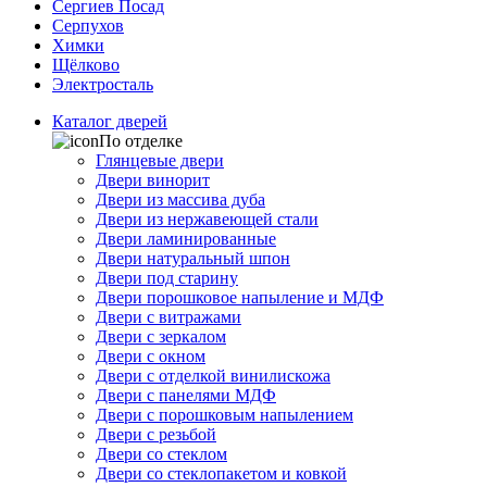
Сергиев Посад
Серпухов
Химки
Щёлково
Электросталь
Каталог дверей
По отделке
Глянцевые двери
Двери винорит
Двери из массива дуба
Двери из нержавеющей стали
Двери ламинированные
Двери натуральный шпон
Двери под старину
Двери порошковое напыление и МДФ
Двери с витражами
Двери с зеркалом
Двери с окном
Двери с отделкой винилискожа
Двери с панелями МДФ
Двери с порошковым напылением
Двери с резьбой
Двери со стеклом
Двери со стеклопакетом и ковкой