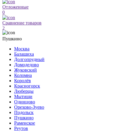
Отложенные
0
Сравнение товаров
2
Пушкино
Москва
Балашиха
Долгопрудный
Домодедово
Жуковский
Коломна
Королёв
Красногорск
Люберцы
Мытищи
Одинцово
Орехово-Зуево
Подольск
Пушкино
Раменское
Реутов