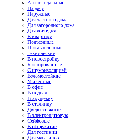
Антивандальные
На дачу
Наружные
Для частного дома
Для загородного дома
Для коттеджа
В квартиру
Подъездные
Промышленные
Технические
В новостройку
Бронированные
С шумоизоляцией
Взломостойкие
Усиленные
В офис
В подвал
В хрущевку
В сталинку
Двери этажные
В электрощитовую
Сейфовые
В общежитие
Для гостиниц
Для магазинов