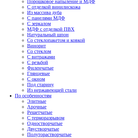
Порошковое напыление и МДФ
С отделкой винилискожа
Из массива дуба
С панелями МДФ
С зеркалом
МДФ с отделкой ПВХ
Натуральный шпон
Со стеклопакетом и ковкой
Винорит
Со стеклом
С витражами
С резьбой
Филенчатые
Глянцевые
С окном
Под старину
Из нержавеющей стали
По особенностям
Элитные
Арочные
Решетчатые
С терморазрывом
Одностворчатые
Двустворчатые
Полуторастворчатые