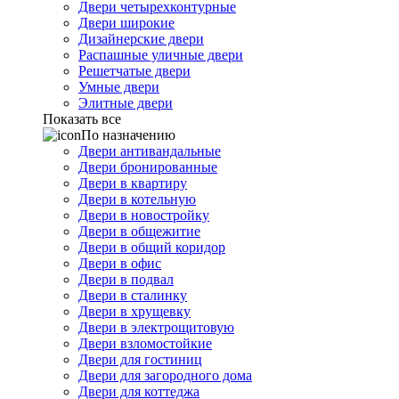
Двери четырехконтурные
Двери широкие
Дизайнерские двери
Распашные уличные двери
Решетчатые двери
Умные двери
Элитные двери
Показать все
По назначению
Двери антивандальные
Двери бронированные
Двери в квартиру
Двери в котельную
Двери в новостройку
Двери в общежитие
Двери в общий коридор
Двери в офис
Двери в подвал
Двери в сталинку
Двери в хрущевку
Двери в электрощитовую
Двери взломостойкие
Двери для гостиниц
Двери для загородного дома
Двери для коттеджа