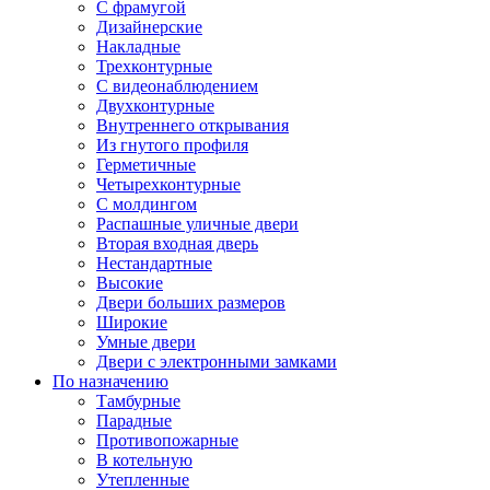
С фрамугой
Дизайнерские
Накладные
Трехконтурные
С видеонаблюдением
Двухконтурные
Внутреннего открывания
Из гнутого профиля
Герметичные
Четырехконтурные
С молдингом
Распашные уличные двери
Вторая входная дверь
Нестандартные
Высокие
Двери больших размеров
Широкие
Умные двери
Двери с электронными замками
По назначению
Тамбурные
Парадные
Противопожарные
В котельную
Утепленные