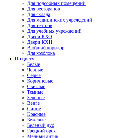
Для подсобных помещений
Для ресторанов
Для склада
Для медицинских учреждений
Для театров
Для учебных учреждений
Двери КХО
Двери КХН
В общий коридор
Для хозблока
По цвету
Белые
Черные
Серые
Коричневые
Светлые
Темные
Зеленые
Венге
Синие
Красные
Бежевые
Белёный дуб
Грецкий орех
Медный антик