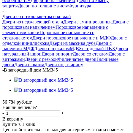
особенностям
Двери по назначению
Двери по классу
защиты
Двери по толщине листа
Фурнитура
-
Двери со стеклопакетом и ковкой
Двери из нержавеющей стали
Двери ламинированные
Двери с
порошковым напылением
Порошковое напыление с
элементами ковки
Порошковое напыление со
стеклопакетом
Двери порошковое напыление и МДФ
Двери с
отделкой винилискожа
Двери из массива дуба
Двери с
панелями МДФ
Двери с зеркалом
МДФ с отделкой ПВХ
Двери
натуральный шпон
Двери винорит
Двери со стеклом
Двери с
витражами
Двери с резьбой
Филенчатые двери
Глянцевые
двери
Двери с окном
Двери под старину
-
В загородный дом ММ345
56 784
руб.
/шт
Нашли дешевле?
-
+
В корзину
Купить в 1 клик
Цена действительна только для интернет-магазина и может