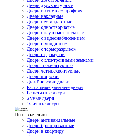
Двери двухконтурные
Двери из гнутого профиля
Двери накладные
Двери нестандартные
Двери одностворчатые
Двери полуторастворчатые
Двери с видеонаблюдением
Двери с молдингом
Двери с терморазрывом
Двери с фрамугой
Двери с электронными замками
Двери трехконтурные
Двери четырехконтурные
Двери широкие
Дизайнерские двери
Распашные уличные двери
Решетчатые двери
Умные двери
Элитные двери
По назначению
Двери антивандальные
Двери бронированные
Двери в квартиру