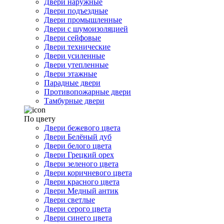
Двери наружные
Двери подъездные
Двери промышленные
Двери с шумоизоляцией
Двери сейфовые
Двери технические
Двери усиленные
Двери утепленные
Двери этажные
Парадные двери
Противопожарные двери
Тамбурные двери
По цвету
Двери бежевого цвета
Двери Белёный дуб
Двери белого цвета
Двери Грецкий орех
Двери зеленого цвета
Двери коричневого цвета
Двери красного цвета
Двери Медный антик
Двери светлые
Двери серого цвета
Двери синего цвета