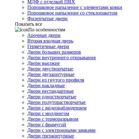
МДФ с отделкой ПВХ
Порошковое напыление с элементами ковки
Порошковое напыление со стеклопакетом
Филенчатые двери
Показать все
По особенностям
Арочные двери
Вторая входная дверь
Герметичные двери
Двери больших размеров
Двери внутреннего открывания
Двери высокие
Двери двустворчатые
Двери двухконтурные
Двери из гнутого профиля
Двери накладные
Двери нестандартные
Двери одностворчатые
Двери полуторастворчатые
Двери с видеонаблюдением
Двери с молдингом
Двери с терморазрывом
Двери с фрамугой
Двери с электронными замками
Двери трехконтурные