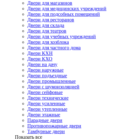
Двери для магазинов
Двери для медицинских учреждений
Двери для подсобных помещений
Двери для ресторанов
Двери для склада
Двери для театров
Двери для учебных учреждений
Двери для хозблока
Двери для частного дома
Двери КХН
Двери КХО
Двери на дачу
Двери наружные
Двери подъездные
Двери промышленные
Двери с шумоизоляцией
Двери сейфовые
Двери технические
Двери усиленные
Двери утепленные
Двери этажные
Парадные двери
Противопожарные двери
Тамбурные двери
Показать все