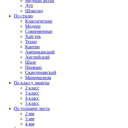
Медный антик
Дуб
Шоколад
По стилю
Классические
Модерн
Современные
Хай-тек
Техно
Кантри
Американский
Английский
Шале
Прованс
Скандинавский
Минимализм
По классу защиты
2 класс
3 класс
4 класс
5 класс
По толщине листа
2 мм
3 мм
4 мм