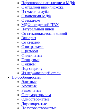
Порошковое напыление и МДФ
С отделкой винилискожа
Из массива дуба
С панелями МДФ
С зеркалом
МДФ с отделкой ПВХ
Натуральный шпон
Со стеклопакетом и ковкой
Винорит
Со стеклом
С витражами
С резьбой
Филенчатые
Глянцевые
С окном
Под старину
Из нержавеющей стали
По особенностям
Элитные
Арочные
Решетчатые
С терморазрывом
Одностворчатые
Двустворчатые
Полуторастворчатые