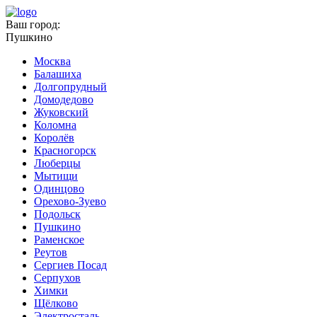
Ваш город:
Пушкино
Москва
Балашиха
Долгопрудный
Домодедово
Жуковский
Коломна
Королёв
Красногорск
Люберцы
Мытищи
Одинцово
Орехово-Зуево
Подольск
Пушкино
Раменское
Реутов
Сергиев Посад
Серпухов
Химки
Щёлково
Электросталь