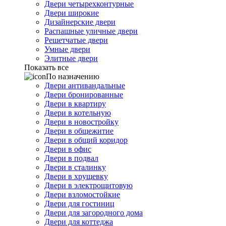
Двери четырехконтурные
Двери широкие
Дизайнерские двери
Распашные уличные двери
Решетчатые двери
Умные двери
Элитные двери
Показать все
По назначению
Двери антивандальные
Двери бронированные
Двери в квартиру
Двери в котельную
Двери в новостройку
Двери в общежитие
Двери в общий коридор
Двери в офис
Двери в подвал
Двери в сталинку
Двери в хрущевку
Двери в электрощитовую
Двери взломостойкие
Двери для гостиниц
Двери для загородного дома
Двери для коттеджа