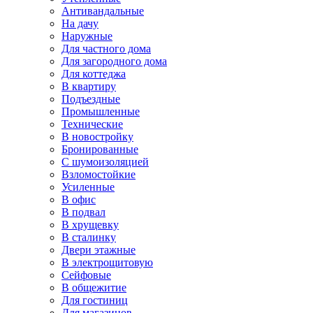
Антивандальные
На дачу
Наружные
Для частного дома
Для загородного дома
Для коттеджа
В квартиру
Подъездные
Промышленные
Технические
В новостройку
Бронированные
С шумоизоляцией
Взломостойкие
Усиленные
В офис
В подвал
В хрущевку
В сталинку
Двери этажные
В электрощитовую
Сейфовые
В общежитие
Для гостиниц
Для магазинов