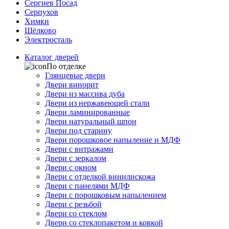
Сергиев Посад
Серпухов
Химки
Щёлково
Электросталь
Каталог дверей
По отделке
Глянцевые двери
Двери винорит
Двери из массива дуба
Двери из нержавеющей стали
Двери ламинированные
Двери натуральный шпон
Двери под старину
Двери порошковое напыление и МДФ
Двери с витражами
Двери с зеркалом
Двери с окном
Двери с отделкой винилискожа
Двери с панелями МДФ
Двери с порошковым напылением
Двери с резьбой
Двери со стеклом
Двери со стеклопакетом и ковкой