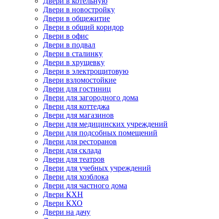
Двери в котельную
Двери в новостройку
Двери в общежитие
Двери в общий коридор
Двери в офис
Двери в подвал
Двери в сталинку
Двери в хрущевку
Двери в электрощитовую
Двери взломостойкие
Двери для гостиниц
Двери для загородного дома
Двери для коттеджа
Двери для магазинов
Двери для медицинских учреждений
Двери для подсобных помещений
Двери для ресторанов
Двери для склада
Двери для театров
Двери для учебных учреждений
Двери для хозблока
Двери для частного дома
Двери КХН
Двери КХО
Двери на дачу