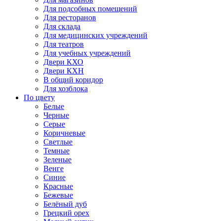
Для подсобных помещений
Для ресторанов
Для склада
Для медицинских учреждений
Для театров
Для учебных учреждений
Двери КХО
Двери КХН
В общий коридор
Для хозблока
По цвету
Белые
Черные
Серые
Коричневые
Светлые
Темные
Зеленые
Венге
Синие
Красные
Бежевые
Белёный дуб
Грецкий орех