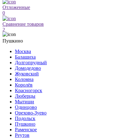
Отложенные
0
Сравнение товаров
2
Пушкино
Москва
Балашиха
Долгопрудный
Домодедово
Жуковский
Коломна
Королёв
Красногорск
Люберцы
Мытищи
Одинцово
Орехово-Зуево
Подольск
Пушкино
Раменское
Реутов