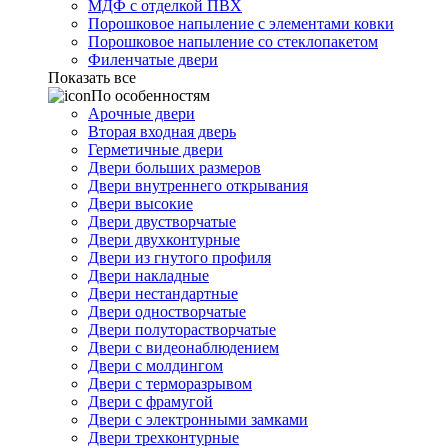
МДФ с отделкой ПВХ
Порошковое напыление с элементами ковки
Порошковое напыление со стеклопакетом
Филенчатые двери
Показать все
По особенностям
Арочные двери
Вторая входная дверь
Герметичные двери
Двери больших размеров
Двери внутреннего открывания
Двери высокие
Двери двустворчатые
Двери двухконтурные
Двери из гнутого профиля
Двери накладные
Двери нестандартные
Двери одностворчатые
Двери полуторастворчатые
Двери с видеонаблюдением
Двери с молдингом
Двери с терморазрывом
Двери с фрамугой
Двери с электронными замками
Двери трехконтурные