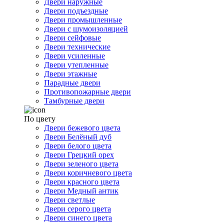
Двери наружные
Двери подъездные
Двери промышленные
Двери с шумоизоляцией
Двери сейфовые
Двери технические
Двери усиленные
Двери утепленные
Двери этажные
Парадные двери
Противопожарные двери
Тамбурные двери
По цвету
Двери бежевого цвета
Двери Белёный дуб
Двери белого цвета
Двери Грецкий орех
Двери зеленого цвета
Двери коричневого цвета
Двери красного цвета
Двери Медный антик
Двери светлые
Двери серого цвета
Двери синего цвета