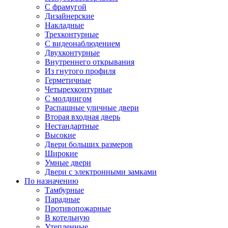
С фрамугой
Дизайнерские
Накладные
Трехконтурные
С видеонаблюдением
Двухконтурные
Внутреннего открывания
Из гнутого профиля
Герметичные
Четырехконтурные
С молдингом
Распашные уличные двери
Вторая входная дверь
Нестандартные
Высокие
Двери больших размеров
Широкие
Умные двери
Двери с электронными замками
По назначению
Тамбурные
Парадные
Противопожарные
В котельную
Утепленные