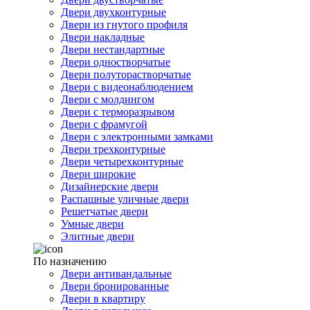
Двери двухконтурные
Двери из гнутого профиля
Двери накладные
Двери нестандартные
Двери одностворчатые
Двери полуторастворчатые
Двери с видеонаблюдением
Двери с молдингом
Двери с терморазрывом
Двери с фрамугой
Двери с электронными замками
Двери трехконтурные
Двери четырехконтурные
Двери широкие
Дизайнерские двери
Распашные уличные двери
Решетчатые двери
Умные двери
Элитные двери
По назначению
Двери антивандальные
Двери бронированные
Двери в квартиру