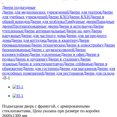
-
Двери подъездные
Двери для медицинских учреждений
Двери для театров
Двери
для учебных учреждений
Двери КХО
Двери КХН
Двери в
общий коридор
Двери для хозблока
Тамбурные двери
Парадные
двери
Противопожарные двери
Двери в котельную
Двери
утепленные
Двери антивандальные
Двери на дачу
Двери
наружные
Двери для частного дома
Двери для загородного
дома
Двери для коттеджа
Двери в квартиру
Двери
промышленные
Двери технические
Двери в новостройку
Двери
бронированные
Двери с шумоизоляцией
Двери
взломостойкие
Двери усиленные
Двери в офис
Двери в
подвал
Двери в хрущевку
Двери в сталинку
Двери
этажные
Двери в электрощитовую
Двери сейфовые
Двери в
общежитие
Двери для гостиниц
Двери для магазинов
Двери для
подсобных помещений
Двери для ресторанов
Двери для склада
-
П-1
Подъездная дверь с фрамугой, с армированными
стеклопакетами, Цена указана при размере по коробке
2600х1300 мм